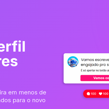
rfil
res
eira em menos de
ados para o novo