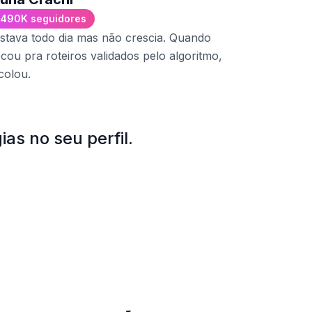
+300K se
490K seguidores
Médica que
stava todo dia mas não crescia. Quando
Quando enc
ocou pra roteiros validados pelo algoritmo,
exponenci
colou.
as no seu perfil.