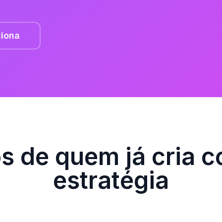
iona
os de quem já cria 
estratégia